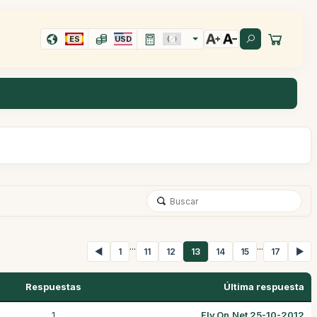
ES
USD
...
...
◀
1
11
12
13
14
15
17
▶
Respuestas
Última respuesta
1
Fly.On.Net 25-10-2012