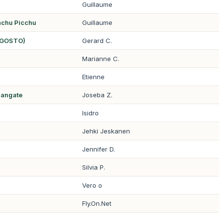
Guillaume
achu Picchu
Guillaume
AGOSTO)
Gerard C.
Marianne C.
Etienne
sangate
Joseba Z.
Isidro
Jehki Jeskanen
Jennifer D.
Silvia P.
Vero o
Fly.On.Net