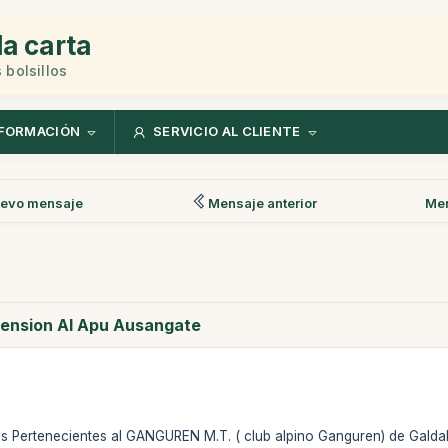
la carta
 bolsillos
FORMACIÓN
SERVICIO AL CLIENTE
evo mensaje
Mensaje anterior
Men
cension Al Apu Ausangate
s Pertenecientes al GANGUREN M.T. ( club alpino Ganguren) de Galda