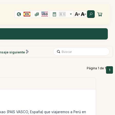
ES
USD
saje siguiente
Página 1 de 1
1
kao (PAIS VASCO, España) que viajaremos a Perú en