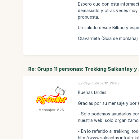
Espero que con esta informac
demasiado y otras veces muy 
propuesta.
Un saludo desde Bilbao y esp
Olavarrieta (Guia de montaña)
Re: Grupo 11 personas: Trekking Salkantay 
22 de jun. de 2012, 20:03
Buenas tardes:
Gracias por su mensaje y por s
Mensajes: 825
- Solo podemos ayudarlos con
nuestra web, solo organizamos
- En lo referido al trekking, t
http://www.salcantay.info/trek/t