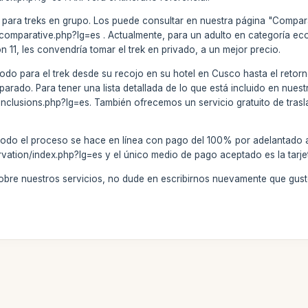
 para treks en grupo. Los puede consultar en nuestra página "Compara
/comparative.php?lg=es . Actualmente, para un adulto en categoría ec
 11, les convendría tomar el trek en privado, a un mejor precio.
todo para el trek desde su recojo en su hotel en Cusco hasta el retorn
ado. Para tener una lista detallada de lo que está incluido en nuestro
/inclusions.php?lg=es. También ofrecemos un servicio gratuito de trasl
todo el proceso se hace en línea con pago del 100% por adelantado a
rvation/index.php?lg=es y el único medio de pago aceptado es la tarje
sobre nuestros servicios, no dude en escribirnos nuevamente que gu