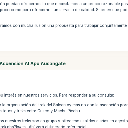
ión puedan ofrecernos lo que necesitamos a un precio razonable pa
poco como para ofrecernos un servicio de calidad. Si creen que po
eramos con mucha ilusión una propuesta para trabajar conjuntamente 
y Ascension Al Apu Ausangate
u interés en nuestros servicios. Para responder a su consulta:
 la organización del trek del Salcantay mas no con la ascención po
 tours y treks entre Cusco y Machu Picchu.
odos nuestros treks son en grupo y ofrecemos salidas diarias en agosto.
rek.php?lg=es . Ahí verá el itinerario referencial.