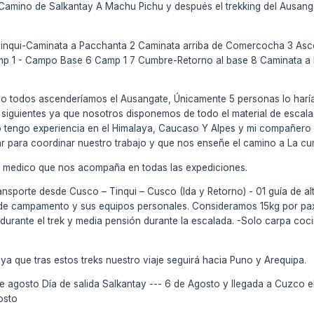
 Camino de Salkantay A Machu Pichu y después el trekking del Ausang
nqui-Caminata a Pacchanta 2 Caminata arriba de Comercocha 3 A
p 1 - Campo Base 6 Camp 1 7 Cumbre-Retorno al base 8 Caminata a 
o todos ascenderíamos el Ausangate, Únicamente 5 personas lo harían
 siguientes ya que nosotros disponemos de todo el material de esca
Yo tengo experiencia en el Himalaya, Caucaso Y Alpes y mi compañer
r para coordinar nuestro trabajo y que nos enseñe el camino a La cu
n medico que nos acompaña en todas las expediciones.
ansporte desde Cusco – Tinqui – Cusco (Ida y Retorno) - 01 guía de alta
o de campamento y sus equipos personales. Consideramos 15kg por pa
durante el trek y media pensión durante la escalada. -Solo carpa coci
 ya que tras estos treks nuestro viaje seguirá hacia Puno y Arequipa.
de agosto Día de salida Salkantay --- 6 de Agosto y llegada a Cuzco e
osto