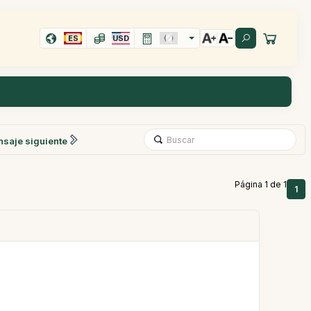
ES
USD
saje siguiente
Página 1 de 1
1