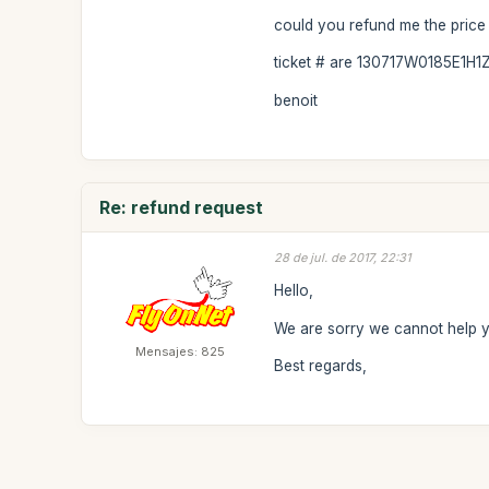
could you refund me the price f
ticket # are 130717W0185E1H1Z0
benoit
Re: refund request
28 de jul. de 2017, 22:31
Hello,
We are sorry we cannot help y
Mensajes: 825
Best regards,