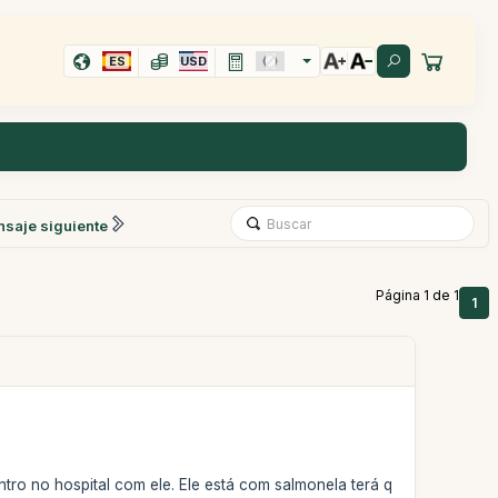
ES
USD
saje siguiente
Página 1 de 1
1
o no hospital com ele. Ele está com salmonela terá q