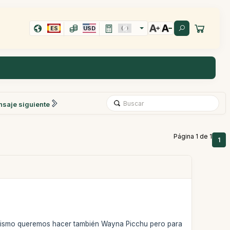
ES
USD
saje siguiente
Página 1 de 1
1
 Asimismo queremos hacer también Wayna Picchu pero para