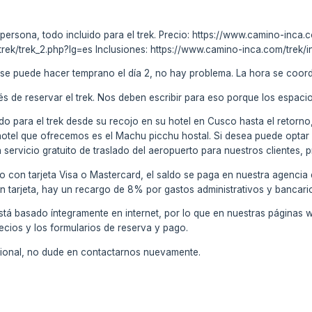
 persona, todo incluido para el trek. Precio: https://www.camino-inca
rek/trek_2.php?lg=es Inclusiones: https://www.camino-inca.com/trek/
u se puede hacer temprano el día 2, no hay problema. La hora se coor
s de reservar el trek. Nos deben escribir para eso porque los espaci
do para el trek desde su recojo en su hotel en Cusco hasta el retorno,
hotel que ofrecemos es el Machu picchu hostal. Si desea puede optar 
ervicio gratuito de traslado del aeropuerto para nuestros clientes, pr
o con tarjeta Visa o Mastercard, el saldo se paga en nuestra agencia
on tarjeta, hay un recargo de 8% por gastos administrativos y bancari
stá basado íntegramente en internet, por lo que en nuestras páginas 
ecios y los formularios de reserva y pago.
icional, no dude en contactarnos nuevamente.