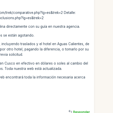
.com/trek/comparative.php?lg=es&trek=2 Detalle:
inclusions.php?lg=es&trek=2
dina directamente con su guía en nuestra agencia.
os se están agotando.
 incluyendo traslados y el hotel en Aguas Calientes, de
por otro hotel, pagando la diferencia, o tomarlo por su
evia solicitud.
 en Cusco en efectivo en dólares o soles al cambio del
os. Toda nuestra web está actualizada.
web encontrará toda la información necesaria acerca
Responder